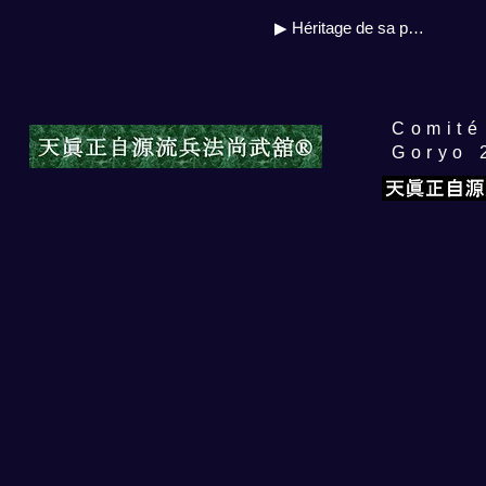
▶ Héritage de sa propre source
​Comit
Goryo 
自源流公開セミナー
Prix
5 000 JPY