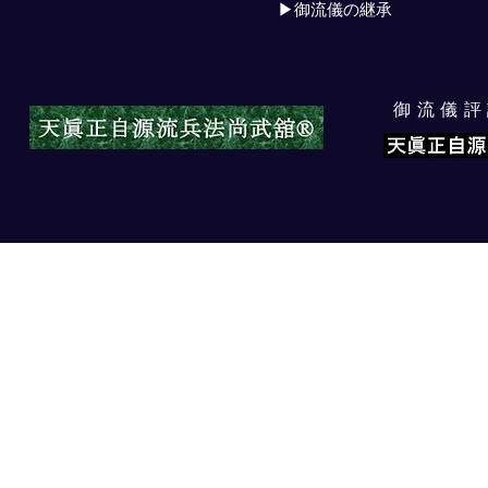
▶御流儀の継承
​御流儀