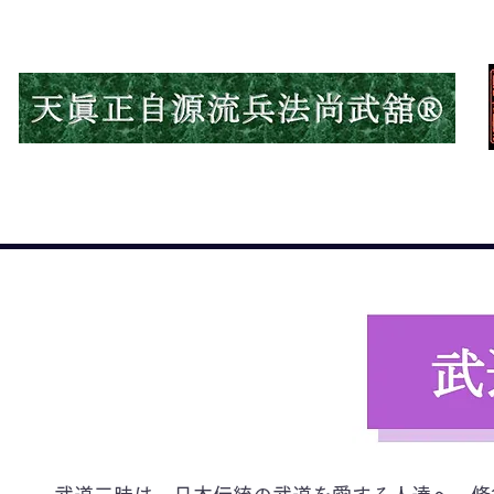
HOME
次世代への遺産
天眞正自源流兵法