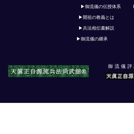
▶御流儀の伝授体系
▶開祖の教義とは
▶兵法相伝書解説
▶御流儀の継承
​御流儀