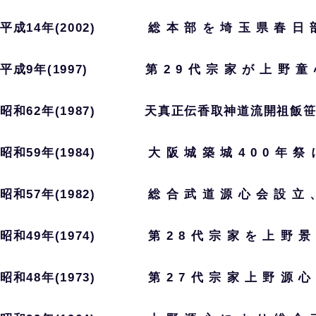
平成14年(2002) 総 本 部 を 埼 玉 県 春 日 部
平成9年(1997) 第 2 9 代 宗 家 が 上 野 童 心
昭和62年(1987) 天真正伝香取神道流開祖飯笹
昭和59年(1984) 大 阪 城 築 城 4 0 0 年 祭 
昭和57年(1982) 総 合 武 道 源 心 会 設 立 、
昭和49年(1974) 第 2 8 代 宗 家 を 上 野 景 
昭和48年(1973) 第 2 7 代 宗 家 上 野 源 心 