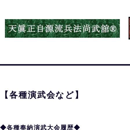
HOME
次世代への遺産
天眞正自源流兵法
見出し h3
【各種演武会など】
◆各種
奉
納演武大会履歴◆