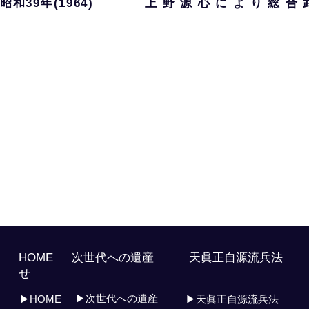
昭和39年(1964) 上 野 源 心 に よ り 総 合 
HOME 次世代への遺産 天眞正自源流兵
せ
▶次世代への遺産
▶HOME
▶天眞正自源流兵法