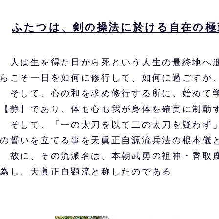
ふたつは、剣の操法に於ける自在の極
人は生を得た日から死という人生の最終地へ進
らこそ一日を如何に修行して、如何に過ごすか
そして、心の和を求め修行する所に、始めて学
【静】であり、体も心も我が身体を確実に制動
そして、「一の太刀を以て二の太刀を疑わず」
の誓いを立てる事を天眞正自源流兵法の根本儀
故に、その流派名は、本朝武勇の祖神・香取鹿
為し、天眞正自顕流と称したのである