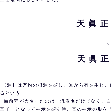
天 眞 正 
↓
天 眞 正
【源】は万物の根源を顕し、無から有を生じ、
るという。
備前守が命名したのは、流派名だけでなく、自
童子」となって神示を顕す時、其の神示の形を