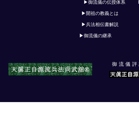
▶御流儀の伝授体系
▶開祖の教義とは
▶兵法相伝書解説
▶御流儀の継承
​御流儀