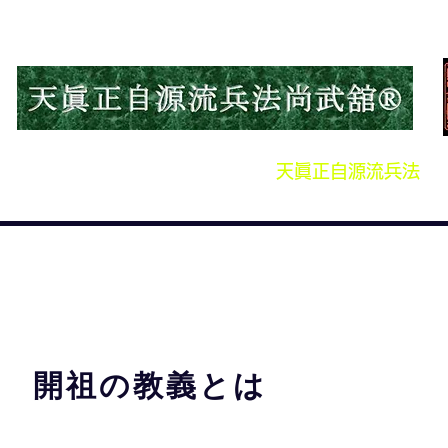
HOME
次世代への遺産
天眞正自源流兵法
開祖の教義とは